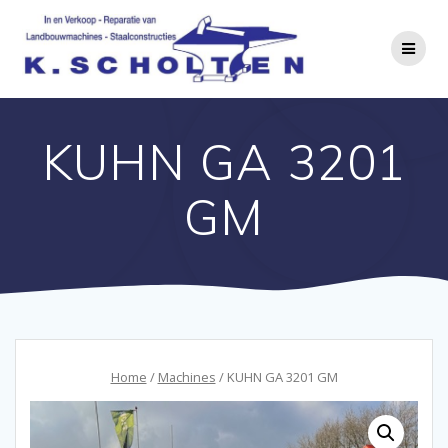
KUHN GA 3201
GM
Home
/
Machines
/ KUHN GA 3201 GM