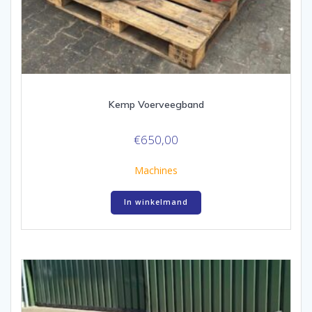
Kemp Voerveegband
€
650,00
Machines
In winkelmand