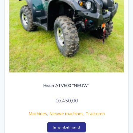
Hisun ATV500 “NIEUW”
€
6.450,00
Machines
,
Nieuwe machines
,
Tractoren
In winkelmand