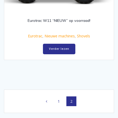
Eurotrac W11 “NIEUW” op voorraad!
Eurotrac
,
Nieuwe machines
,
Shovels
Verder lezen
Berichtnavigatie
Pagina
1
Pagina
2