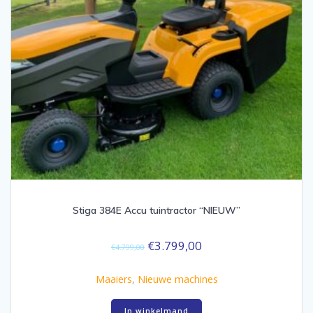
Stiga 384E Accu tuintractor “NIEUW”
€
3.799,00
€
4.799,00
Maaiers
,
Nieuwe machines
In winkelmand