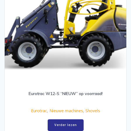
Eurotrac W12-S “NIEUW” op voorraad!
Eurotrac
,
Nieuwe machines
,
Shovels
Verder lezen