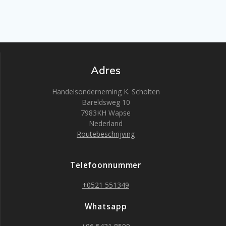
Adres
Handelsonderneming K. Scholten
Bareldsweg 10
7983KH Wapse
Nederland
Routebeschrijving
Telefoonnummer
+0521 551349
Whatsapp