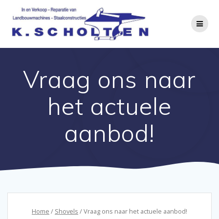
Vraag ons naar
het actuele
aanbod!
Home
/
Shovels
/ Vraag ons naar het actuele aanbod!