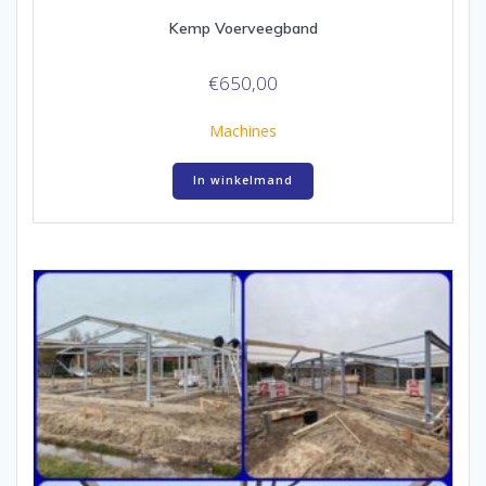
Kemp Voerveegband
€
650,00
Machines
In winkelmand